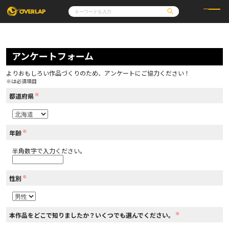
コミック
ライトノベル
コミックガルド
文庫
アンケートフォーム
コミッククリエ
ノベルス
LiQulle
ノベルスf
ラブパルフェ
ロサージュノベルス
その他
通販・NEWS
よりおもしろい作品づくりのため、アンケートにご協力ください！
コミックエッセイ
OVERLAP STORE
※は必須項目
ポケットモンスター
オーバーラップ広報室
アニメ
ゲーム
※
企業
都道府県
会社概要
オーバーラップ文庫
採用情報
アクセス
オーバーラップホールディングス
お問い合わせはこちら
※
年齢
半角数字で入力ください。
オーバーラップノベルス
※
性別
オーバーラップノベルスf
※
本作品をどこで知りましたか？いくつでも選んでください。