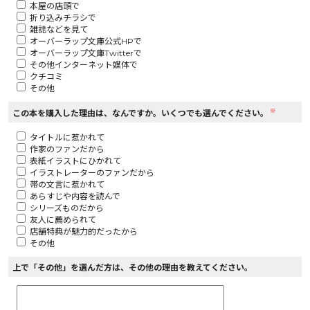
本屋の店頭で
折り込みチラシで
ロサージュノベルス
雑誌などを見て
オーバーラップ文庫公式HPで
オーバーラップ文庫Twitterで
その他インターネット媒体で
クチコミ
その他
コミックガルド
※
この本を購入した理由は、なんですか。いくつでも選んでください。
タイトルに惹かれて
作家のファンだから
コミッククリエ
表紙イラストにひかれて
イラストレーターのファンだから
帯の文言に惹かれて
あらすじや内容を読んで
シリーズものだから
友人に薦められて
リキューレ
店舗特典が魅力的だったから
その他
上で「その他」を選んだ方は、その他の理由を教えてください。
コミックパルフェ