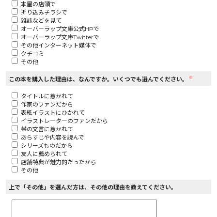
本屋の店頭で
折り込みチラシで
ロサージュノベルス
雑誌などを見て
オーバーラップ文庫公式HPで
オーバーラップ文庫Twitterで
その他インターネット媒体で
クチコミ
その他
コミックガルド
※
この本を購入した理由は、なんですか。いくつでも選んでください。
タイトルに惹かれて
作家のファンだから
コミッククリエ
表紙イラストにひかれて
イラストレーターのファンだから
帯の文言に惹かれて
あらすじや内容を読んで
シリーズものだから
友人に薦められて
リキューレ
店舗特典が魅力的だったから
その他
上で「その他」を選んだ方は、その他の理由を教えてください。
コミックパルフェ