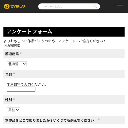
コミック
ライトノベル
コミックガルド
文庫
アンケートフォーム
コミッククリエ
ノベルス
LiQulle
ノベルスf
ラブパルフェ
ロサージュノベルス
その他
通販・NEWS
よりおもしろい作品づくりのため、アンケートにご協力ください！
コミックエッセイ
OVERLAP STORE
※は必須項目
ポケットモンスター
オーバーラップ広報室
アニメ
ゲーム
※
企業
都道府県
会社概要
オーバーラップ文庫
採用情報
アクセス
オーバーラップホールディングス
お問い合わせはこちら
※
年齢
半角数字で入力ください。
オーバーラップノベルス
※
性別
オーバーラップノベルスf
※
本作品をどこで知りましたか？いくつでも選んでください。