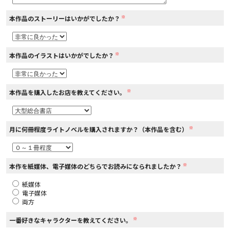
※
本作品のストーリーはいかがでしたか？
コミックエッセイ
閉じる
※
本作品のイラストはいかがでしたか？
※
本作品を購入したお店を教えてください。
※
月に何冊程度ライトノベルを購入されますか？（本作品を含む）
※
本作を紙媒体、電子媒体のどちらでお読みになられましたか？
紙媒体
電子媒体
両方
※
一番好きなキャラクターを教えてください。