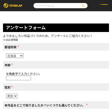
コミック
ライトノベル
コミックガルド
文庫
アンケートフォーム
コミッククリエ
ノベルス
LiQulle
ノベルスf
ラブパルフェ
ロサージュノベルス
その他
通販・NEWS
よりおもしろい作品づくりのため、アンケートにご協力ください！
コミックエッセイ
OVERLAP STORE
※は必須項目
ポケットモンスター
オーバーラップ広報室
アニメ
ゲーム
※
企業
都道府県
会社概要
オーバーラップ文庫
採用情報
アクセス
オーバーラップホールディングス
お問い合わせはこちら
※
年齢
半角数字で入力ください。
オーバーラップノベルス
※
性別
オーバーラップノベルスf
※
本作品をどこで知りましたか？いくつでも選んでください。