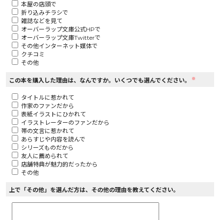
本屋の店頭で
折り込みチラシで
ロサージュノベルス
雑誌などを見て
オーバーラップ文庫公式HPで
オーバーラップ文庫Twitterで
その他インターネット媒体で
クチコミ
その他
コミックガルド
※
この本を購入した理由は、なんですか。いくつでも選んでください。
タイトルに惹かれて
作家のファンだから
コミッククリエ
表紙イラストにひかれて
イラストレーターのファンだから
帯の文言に惹かれて
あらすじや内容を読んで
シリーズものだから
友人に薦められて
リキューレ
店舗特典が魅力的だったから
その他
上で「その他」を選んだ方は、その他の理由を教えてください。
コミックパルフェ