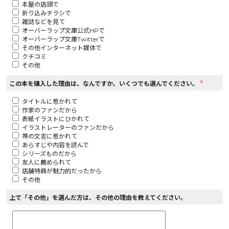
本屋の店頭で
折り込みチラシで
ロサージュノベルス
雑誌などを見て
オーバーラップ文庫公式HPで
オーバーラップ文庫Twitterで
その他インターネット媒体で
クチコミ
その他
コミックガルド
※
この本を購入した理由は、なんですか。いくつでも選んでください。
タイトルに惹かれて
作家のファンだから
コミッククリエ
表紙イラストにひかれて
イラストレーターのファンだから
帯の文言に惹かれて
あらすじや内容を読んで
シリーズものだから
友人に薦められて
リキューレ
店舗特典が魅力的だったから
その他
上で「その他」を選んだ方は、その他の理由を教えてください。
コミックパルフェ