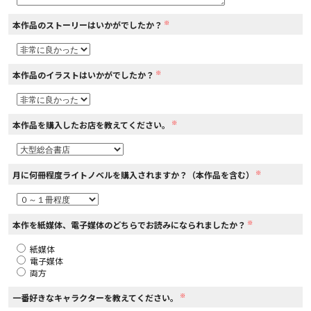
※
本作品のストーリーはいかがでしたか？
コミックエッセイ
閉じる
※
本作品のイラストはいかがでしたか？
※
本作品を購入したお店を教えてください。
※
月に何冊程度ライトノベルを購入されますか？（本作品を含む）
※
本作を紙媒体、電子媒体のどちらでお読みになられましたか？
紙媒体
電子媒体
両方
※
一番好きなキャラクターを教えてください。