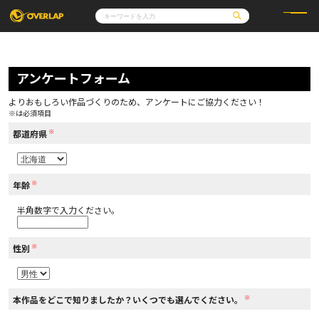
コミック
ライトノベル
コミックガルド
文庫
アンケートフォーム
コミッククリエ
ノベルス
LiQulle
ノベルスf
ラブパルフェ
ロサージュノベルス
その他
通販・NEWS
よりおもしろい作品づくりのため、アンケートにご協力ください！
コミックエッセイ
OVERLAP STORE
※は必須項目
ポケットモンスター
オーバーラップ広報室
アニメ
ゲーム
※
企業
都道府県
会社概要
オーバーラップ文庫
採用情報
アクセス
オーバーラップホールディングス
お問い合わせはこちら
※
年齢
半角数字で入力ください。
オーバーラップノベルス
※
性別
オーバーラップノベルスf
※
本作品をどこで知りましたか？いくつでも選んでください。