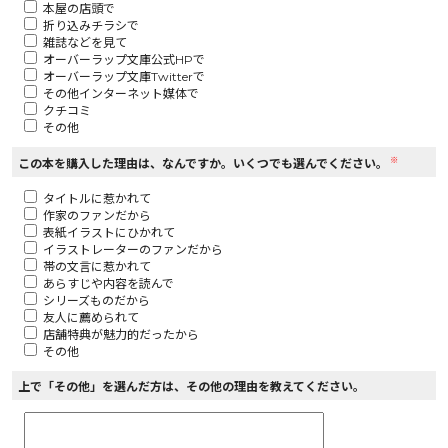
本屋の店頭で
折り込みチラシで
ロサージュノベルス
雑誌などを見て
オーバーラップ文庫公式HPで
オーバーラップ文庫Twitterで
その他インターネット媒体で
クチコミ
その他
コミックガルド
※
この本を購入した理由は、なんですか。いくつでも選んでください。
タイトルに惹かれて
作家のファンだから
コミッククリエ
表紙イラストにひかれて
イラストレーターのファンだから
帯の文言に惹かれて
あらすじや内容を読んで
シリーズものだから
友人に薦められて
リキューレ
店舗特典が魅力的だったから
その他
上で「その他」を選んだ方は、その他の理由を教えてください。
コミックパルフェ