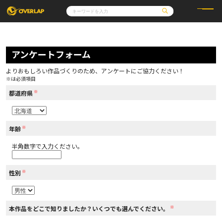
コミック
ライトノベル
コミックガルド
文庫
アンケートフォーム
コミッククリエ
ノベルス
LiQulle
ノベルスf
ラブパルフェ
ロサージュノベルス
その他
通販・NEWS
よりおもしろい作品づくりのため、アンケートにご協力ください！
コミックエッセイ
OVERLAP STORE
※は必須項目
ポケットモンスター
オーバーラップ広報室
アニメ
ゲーム
※
企業
都道府県
会社概要
オーバーラップ文庫
採用情報
アクセス
オーバーラップホールディングス
お問い合わせはこちら
※
年齢
半角数字で入力ください。
オーバーラップノベルス
※
性別
オーバーラップノベルスf
※
本作品をどこで知りましたか？いくつでも選んでください。