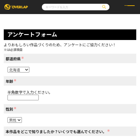
コミック
ライトノベル
コミックガルド
文庫
アンケートフォーム
コミッククリエ
ノベルス
LiQulle
ノベルスf
ラブパルフェ
ロサージュノベルス
その他
通販・NEWS
よりおもしろい作品づくりのため、アンケートにご協力ください！
コミックエッセイ
OVERLAP STORE
※は必須項目
ポケットモンスター
オーバーラップ広報室
アニメ
ゲーム
※
企業
都道府県
会社概要
オーバーラップ文庫
採用情報
アクセス
オーバーラップホールディングス
お問い合わせはこちら
※
年齢
半角数字で入力ください。
オーバーラップノベルス
※
性別
オーバーラップノベルスf
※
本作品をどこで知りましたか？いくつでも選んでください。