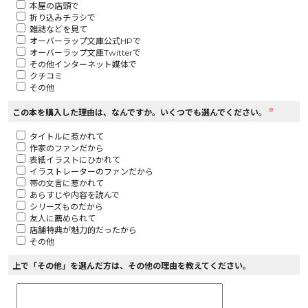
本屋の店頭で
折り込みチラシで
ロサージュノベルス
雑誌などを見て
オーバーラップ文庫公式HPで
オーバーラップ文庫Twitterで
その他インターネット媒体で
クチコミ
その他
コミックガルド
※
この本を購入した理由は、なんですか。いくつでも選んでください。
タイトルに惹かれて
作家のファンだから
コミッククリエ
表紙イラストにひかれて
イラストレーターのファンだから
帯の文言に惹かれて
あらすじや内容を読んで
シリーズものだから
友人に薦められて
リキューレ
店舗特典が魅力的だったから
その他
上で「その他」を選んだ方は、その他の理由を教えてください。
コミックパルフェ