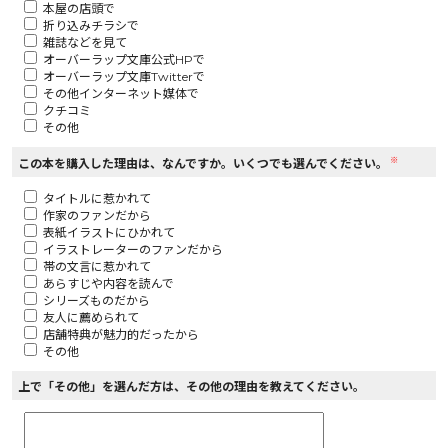
本屋の店頭で
折り込みチラシで
ロサージュノベルス
雑誌などを見て
オーバーラップ文庫公式HPで
オーバーラップ文庫Twitterで
その他インターネット媒体で
クチコミ
その他
コミックガルド
※
この本を購入した理由は、なんですか。いくつでも選んでください。
タイトルに惹かれて
作家のファンだから
コミッククリエ
表紙イラストにひかれて
イラストレーターのファンだから
帯の文言に惹かれて
あらすじや内容を読んで
シリーズものだから
友人に薦められて
リキューレ
店舗特典が魅力的だったから
その他
上で「その他」を選んだ方は、その他の理由を教えてください。
コミックパルフェ