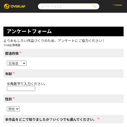
コミック
ライトノベル
コミックガルド
文庫
アンケートフォーム
コミッククリエ
ノベルス
LiQulle
ノベルスf
ラブパルフェ
ロサージュノベルス
その他
通販・NEWS
よりおもしろい作品づくりのため、アンケートにご協力ください！
コミックエッセイ
OVERLAP STORE
※は必須項目
ポケットモンスター
オーバーラップ広報室
アニメ
ゲーム
※
企業
都道府県
会社概要
オーバーラップ文庫
採用情報
アクセス
オーバーラップホールディングス
お問い合わせはこちら
※
年齢
半角数字で入力ください。
オーバーラップノベルス
※
性別
オーバーラップノベルスf
※
本作品をどこで知りましたか？いくつでも選んでください。