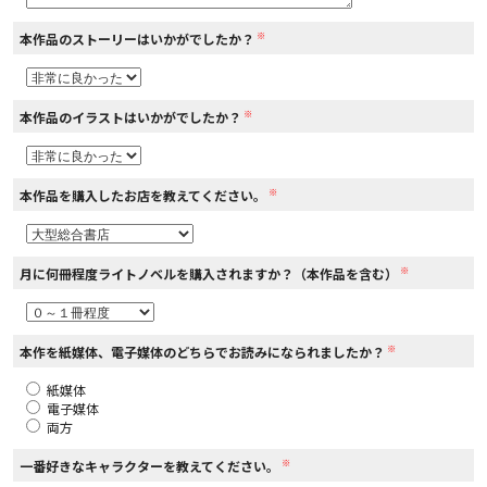
※
本作品のストーリーはいかがでしたか？
コミックエッセイ
閉じる
※
本作品のイラストはいかがでしたか？
※
本作品を購入したお店を教えてください。
※
月に何冊程度ライトノベルを購入されますか？（本作品を含む）
※
本作を紙媒体、電子媒体のどちらでお読みになられましたか？
紙媒体
電子媒体
両方
※
一番好きなキャラクターを教えてください。