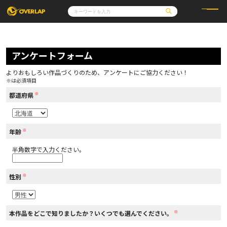
コミック
ライトノベル
コミックガルド
文庫
アンケートフォーム
コミッククリエ
ノベルス
LiQulle
ノベルスf
ラブパルフェ
ロサージュノベルス
その他
通販・NEWS
よりおもしろい作品づくりのため、アンケートにご協力ください！
コミックエッセイ
OVERLAP STORE
※は必須項目
ポケットモンスター
オーバーラップ広報室
アニメ
ゲーム
※
企業
都道府県
会社概要
オーバーラップ文庫
採用情報
アクセス
オーバーラップホールディングス
お問い合わせはこちら
※
年齢
半角数字で入力ください。
オーバーラップノベルス
※
性別
オーバーラップノベルスf
※
本作品をどこで知りましたか？いくつでも選んでください。