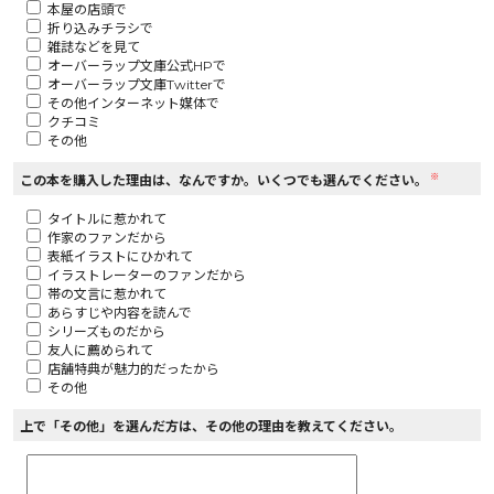
本屋の店頭で
折り込みチラシで
ロサージュノベルス
雑誌などを見て
オーバーラップ文庫公式HPで
オーバーラップ文庫Twitterで
その他インターネット媒体で
クチコミ
その他
コミックガルド
※
この本を購入した理由は、なんですか。いくつでも選んでください。
タイトルに惹かれて
作家のファンだから
コミッククリエ
表紙イラストにひかれて
イラストレーターのファンだから
帯の文言に惹かれて
あらすじや内容を読んで
シリーズものだから
友人に薦められて
リキューレ
店舗特典が魅力的だったから
その他
上で「その他」を選んだ方は、その他の理由を教えてください。
コミックパルフェ