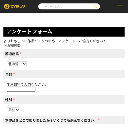
コミック
ライトノベル
コミックガルド
文庫
アンケートフォーム
コミッククリエ
ノベルス
LiQulle
ノベルスf
ラブパルフェ
ロサージュノベルス
その他
通販・NEWS
よりおもしろい作品づくりのため、アンケートにご協力ください！
コミックエッセイ
OVERLAP STORE
※は必須項目
ポケットモンスター
オーバーラップ広報室
アニメ
ゲーム
※
企業
都道府県
会社概要
オーバーラップ文庫
採用情報
アクセス
オーバーラップホールディングス
お問い合わせはこちら
※
年齢
半角数字で入力ください。
オーバーラップノベルス
※
性別
オーバーラップノベルスf
※
本作品をどこで知りましたか？いくつでも選んでください。