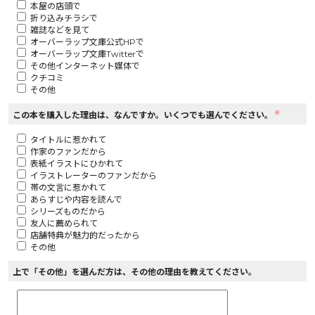
本屋の店頭で
折り込みチラシで
ロサージュノベルス
雑誌などを見て
オーバーラップ文庫公式HPで
オーバーラップ文庫Twitterで
その他インターネット媒体で
クチコミ
その他
コミックガルド
※
この本を購入した理由は、なんですか。いくつでも選んでください。
タイトルに惹かれて
作家のファンだから
コミッククリエ
表紙イラストにひかれて
イラストレーターのファンだから
帯の文言に惹かれて
あらすじや内容を読んで
シリーズものだから
友人に薦められて
リキューレ
店舗特典が魅力的だったから
その他
上で「その他」を選んだ方は、その他の理由を教えてください。
コミックパルフェ