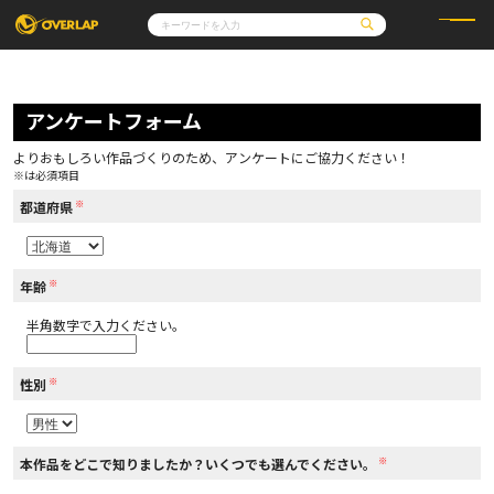
コミック
ライトノベル
コミックガルド
文庫
アンケートフォーム
コミッククリエ
ノベルス
LiQulle
ノベルスf
ラブパルフェ
ロサージュノベルス
その他
通販・NEWS
よりおもしろい作品づくりのため、アンケートにご協力ください！
コミックエッセイ
OVERLAP STORE
※は必須項目
ポケットモンスター
オーバーラップ広報室
アニメ
ゲーム
※
企業
都道府県
会社概要
オーバーラップ文庫
採用情報
アクセス
オーバーラップホールディングス
お問い合わせはこちら
※
年齢
半角数字で入力ください。
オーバーラップノベルス
※
性別
オーバーラップノベルスf
※
本作品をどこで知りましたか？いくつでも選んでください。