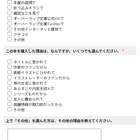
本屋の店頭で
折り込みチラシで
ロサージュノベルス
雑誌などを見て
オーバーラップ文庫公式HPで
オーバーラップ文庫Twitterで
その他インターネット媒体で
クチコミ
その他
コミックガルド
※
この本を購入した理由は、なんですか。いくつでも選んでください。
タイトルに惹かれて
作家のファンだから
コミッククリエ
表紙イラストにひかれて
イラストレーターのファンだから
帯の文言に惹かれて
あらすじや内容を読んで
シリーズものだから
友人に薦められて
リキューレ
店舗特典が魅力的だったから
その他
上で「その他」を選んだ方は、その他の理由を教えてください。
コミックパルフェ