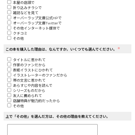
本屋の店頭で
折り込みチラシで
ロサージュノベルス
雑誌などを見て
オーバーラップ文庫公式HPで
オーバーラップ文庫Twitterで
その他インターネット媒体で
クチコミ
その他
コミックガルド
※
この本を購入した理由は、なんですか。いくつでも選んでください。
タイトルに惹かれて
作家のファンだから
コミッククリエ
表紙イラストにひかれて
イラストレーターのファンだから
帯の文言に惹かれて
あらすじや内容を読んで
シリーズものだから
友人に薦められて
リキューレ
店舗特典が魅力的だったから
その他
上で「その他」を選んだ方は、その他の理由を教えてください。
コミックパルフェ