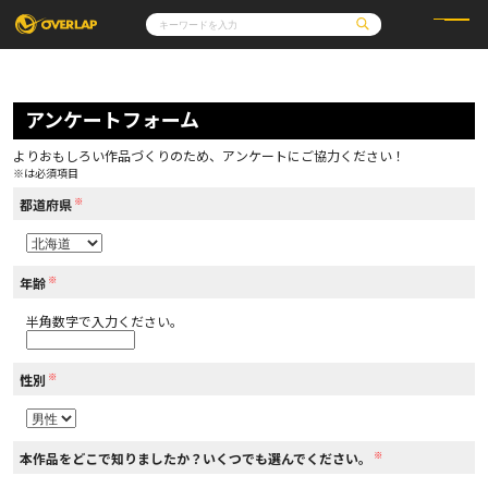
コミック
ライトノベル
コミックガルド
文庫
アンケートフォーム
コミッククリエ
ノベルス
LiQulle
ノベルスf
ラブパルフェ
ロサージュノベルス
その他
通販・NEWS
よりおもしろい作品づくりのため、アンケートにご協力ください！
コミックエッセイ
OVERLAP STORE
※は必須項目
ポケットモンスター
オーバーラップ広報室
アニメ
ゲーム
※
企業
都道府県
会社概要
オーバーラップ文庫
採用情報
アクセス
オーバーラップホールディングス
お問い合わせはこちら
※
年齢
半角数字で入力ください。
オーバーラップノベルス
※
性別
オーバーラップノベルスf
※
本作品をどこで知りましたか？いくつでも選んでください。