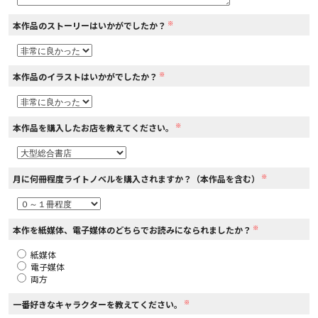
※
本作品のストーリーはいかがでしたか？
コミックエッセイ
閉じる
※
本作品のイラストはいかがでしたか？
※
本作品を購入したお店を教えてください。
※
月に何冊程度ライトノベルを購入されますか？（本作品を含む）
※
本作を紙媒体、電子媒体のどちらでお読みになられましたか？
紙媒体
電子媒体
両方
※
一番好きなキャラクターを教えてください。