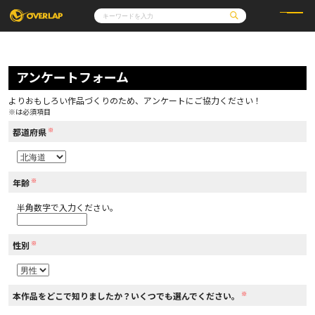
コミック
ライトノベル
コミックガルド
文庫
アンケートフォーム
コミッククリエ
ノベルス
LiQulle
ノベルスf
ラブパルフェ
ロサージュノベルス
その他
通販・NEWS
よりおもしろい作品づくりのため、アンケートにご協力ください！
コミックエッセイ
OVERLAP STORE
※は必須項目
ポケットモンスター
オーバーラップ広報室
アニメ
ゲーム
※
企業
都道府県
会社概要
オーバーラップ文庫
採用情報
アクセス
オーバーラップホールディングス
お問い合わせはこちら
※
年齢
半角数字で入力ください。
オーバーラップノベルス
※
性別
オーバーラップノベルスf
※
本作品をどこで知りましたか？いくつでも選んでください。