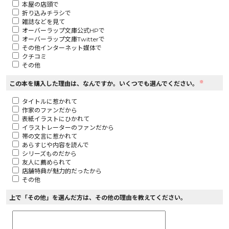
本屋の店頭で
折り込みチラシで
ロサージュノベルス
雑誌などを見て
オーバーラップ文庫公式HPで
オーバーラップ文庫Twitterで
その他インターネット媒体で
クチコミ
その他
コミックガルド
※
この本を購入した理由は、なんですか。いくつでも選んでください。
タイトルに惹かれて
作家のファンだから
コミッククリエ
表紙イラストにひかれて
イラストレーターのファンだから
帯の文言に惹かれて
あらすじや内容を読んで
シリーズものだから
友人に薦められて
リキューレ
店舗特典が魅力的だったから
その他
上で「その他」を選んだ方は、その他の理由を教えてください。
コミックパルフェ