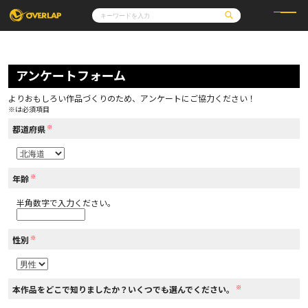
コミック
ライトノベル
コミックガルド
文庫
アンケートフォーム
コミッククリエ
ノベルス
LiQulle
ノベルスf
ラブパルフェ
ロサージュノベルス
その他
通販・NEWS
よりおもしろい作品づくりのため、アンケートにご協力ください！
コミックエッセイ
OVERLAP STORE
※は必須項目
ポケットモンスター
オーバーラップ広報室
アニメ
ゲーム
※
企業
都道府県
会社概要
オーバーラップ文庫
採用情報
アクセス
オーバーラップホールディングス
お問い合わせはこちら
※
年齢
半角数字で入力ください。
オーバーラップノベルス
※
性別
オーバーラップノベルスf
※
本作品をどこで知りましたか？いくつでも選んでください。