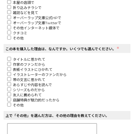
本屋の店頭で
折り込みチラシで
ロサージュノベルス
雑誌などを見て
オーバーラップ文庫公式HPで
オーバーラップ文庫Twitterで
その他インターネット媒体で
クチコミ
その他
コミックガルド
※
この本を購入した理由は、なんですか。いくつでも選んでください。
タイトルに惹かれて
作家のファンだから
コミッククリエ
表紙イラストにひかれて
イラストレーターのファンだから
帯の文言に惹かれて
あらすじや内容を読んで
シリーズものだから
友人に薦められて
リキューレ
店舗特典が魅力的だったから
その他
上で「その他」を選んだ方は、その他の理由を教えてください。
コミックパルフェ