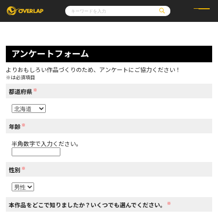
コミック
ライトノベル
コミックガルド
文庫
アンケートフォーム
コミッククリエ
ノベルス
LiQulle
ノベルスf
ラブパルフェ
ロサージュノベルス
その他
通販・NEWS
よりおもしろい作品づくりのため、アンケートにご協力ください！
コミックエッセイ
OVERLAP STORE
※は必須項目
ポケットモンスター
オーバーラップ広報室
アニメ
ゲーム
※
企業
都道府県
会社概要
オーバーラップ文庫
採用情報
アクセス
オーバーラップホールディングス
お問い合わせはこちら
※
年齢
半角数字で入力ください。
オーバーラップノベルス
※
性別
オーバーラップノベルスf
※
本作品をどこで知りましたか？いくつでも選んでください。