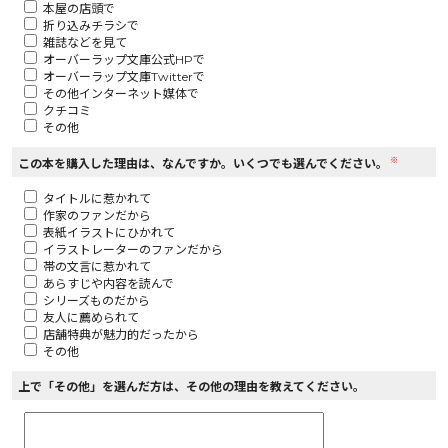
本屋の店頭で
折り込みチラシで
ロサージュノベルス
雑誌などを見て
オーバーラップ文庫公式HPで
オーバーラップ文庫Twitterで
その他インターネット媒体で
クチコミ
その他
コミックガルド
※
この本を購入した理由は、なんですか。いくつでも選んでください。
タイトルに惹かれて
作家のファンだから
コミッククリエ
表紙イラストにひかれて
イラストレーターのファンだから
帯の文言に惹かれて
あらすじや内容を読んで
シリーズものだから
友人に薦められて
リキューレ
店舗特典が魅力的だったから
その他
上で「その他」を選んだ方は、その他の理由を教えてください。
コミックパルフェ