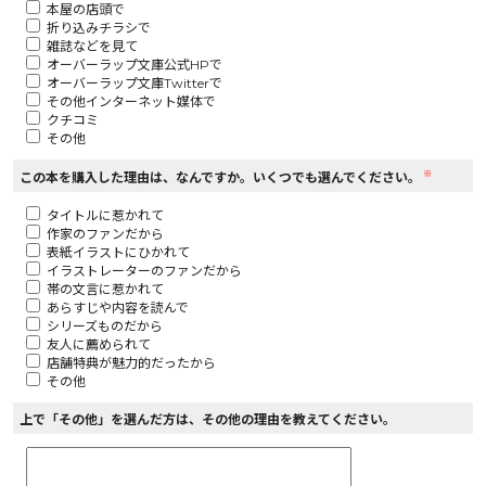
本屋の店頭で
折り込みチラシで
ロサージュノベルス
雑誌などを見て
オーバーラップ文庫公式HPで
オーバーラップ文庫Twitterで
その他インターネット媒体で
クチコミ
その他
コミックガルド
※
この本を購入した理由は、なんですか。いくつでも選んでください。
タイトルに惹かれて
作家のファンだから
コミッククリエ
表紙イラストにひかれて
イラストレーターのファンだから
帯の文言に惹かれて
あらすじや内容を読んで
シリーズものだから
友人に薦められて
リキューレ
店舗特典が魅力的だったから
その他
上で「その他」を選んだ方は、その他の理由を教えてください。
コミックパルフェ