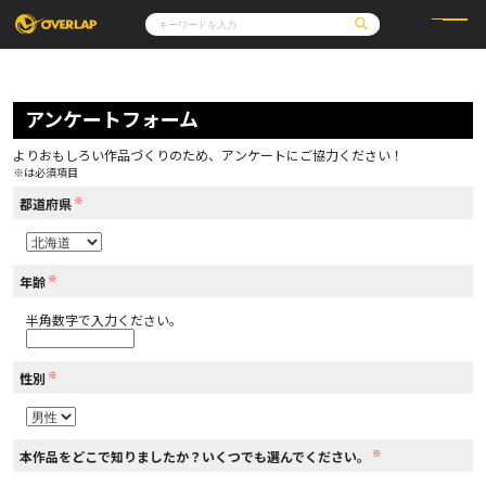
コミック
ライトノベル
コミックガルド
文庫
アンケートフォーム
コミッククリエ
ノベルス
LiQulle
ノベルスf
ラブパルフェ
ロサージュノベルス
その他
通販・NEWS
よりおもしろい作品づくりのため、アンケートにご協力ください！
コミックエッセイ
OVERLAP STORE
※は必須項目
ポケットモンスター
オーバーラップ広報室
アニメ
ゲーム
※
企業
都道府県
会社概要
オーバーラップ文庫
採用情報
アクセス
オーバーラップホールディングス
お問い合わせはこちら
※
年齢
半角数字で入力ください。
オーバーラップノベルス
※
性別
オーバーラップノベルスf
※
本作品をどこで知りましたか？いくつでも選んでください。