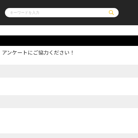
、アンケートにご協力ください！
ル
その他
通販・NEW
コミックエッセイ
OVERLAP STOR
ポケットモンスター
オーバーラップ広
アニメ
ス
ゲーム
ーラップノベルス
オーバーラップノベルスf
ロサージュノ
リキューレ
コミックパルフェ