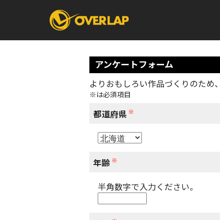
アンケートフォーム
よりおもしろい作品づくりのため
※は必須項目
コミック
ライトノベ
コミックガルド
文庫
※
コミッククリエ
ノベルス
都道府県
LiQulle
ノベルスf
ラブパルフェ
ロサージュノベル
オーバーラップ文庫
オーバ
※
年齢
半角数字で入力ください。
コミッククリエ