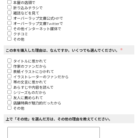
本屋の店頭で
折り込みチラシで
ロサージュノベルス
雑誌などを見て
オーバーラップ文庫公式HPで
オーバーラップ文庫Twitterで
その他インターネット媒体で
クチコミ
その他
コミックガルド
※
この本を購入した理由は、なんですか。いくつでも選んでください。
タイトルに惹かれて
作家のファンだから
コミッククリエ
表紙イラストにひかれて
イラストレーターのファンだから
帯の文言に惹かれて
あらすじや内容を読んで
シリーズものだから
友人に薦められて
リキューレ
店舗特典が魅力的だったから
その他
上で「その他」を選んだ方は、その他の理由を教えてください。
コミックパルフェ