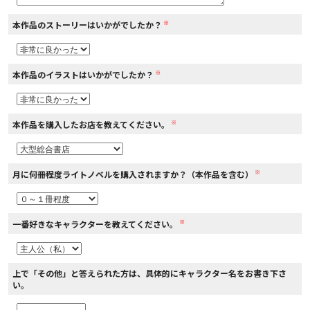
※
本作品のストーリーはいかがでしたか？
コミックエッセイ
閉じる
※
本作品のイラストはいかがでしたか？
※
本作品を購入したお店を教えてください。
※
月に何冊程度ライトノベルを購入されますか？（本作品を含む）
※
一番好きなキャラクターを教えてください。
上で「その他」と答えられた方は、具体的にキャラクター名をお書き下さ
い。