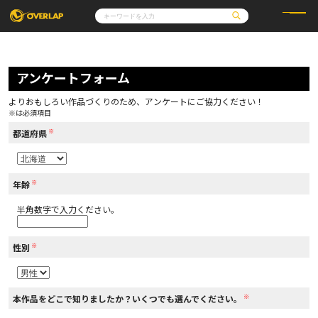
コミック
ライトノベル
コミックガルド
文庫
アンケートフォーム
コミッククリエ
ノベルス
LiQulle
ノベルスf
ラブパルフェ
ロサージュノベルス
その他
通販・NEWS
よりおもしろい作品づくりのため、アンケートにご協力ください！
コミックエッセイ
OVERLAP STORE
※は必須項目
ポケットモンスター
オーバーラップ広報室
アニメ
ゲーム
※
企業
都道府県
会社概要
オーバーラップ文庫
採用情報
アクセス
オーバーラップホールディングス
お問い合わせはこちら
※
年齢
半角数字で入力ください。
オーバーラップノベルス
※
性別
オーバーラップノベルスf
※
本作品をどこで知りましたか？いくつでも選んでください。