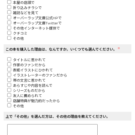
本屋の店頭で
折り込みチラシで
ロサージュノベルス
雑誌などを見て
オーバーラップ文庫公式HPで
オーバーラップ文庫Twitterで
その他インターネット媒体で
クチコミ
その他
コミックガルド
※
この本を購入した理由は、なんですか。いくつでも選んでください。
タイトルに惹かれて
作家のファンだから
コミッククリエ
表紙イラストにひかれて
イラストレーターのファンだから
帯の文言に惹かれて
あらすじや内容を読んで
シリーズものだから
友人に薦められて
リキューレ
店舗特典が魅力的だったから
その他
上で「その他」を選んだ方は、その他の理由を教えてください。
コミックパルフェ