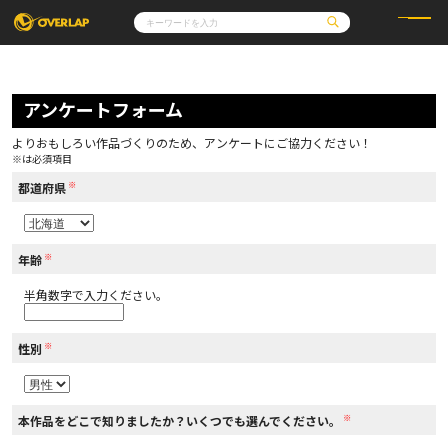
コミック
ライトノベル
コミックガルド
文庫
アンケートフォーム
コミッククリエ
ノベルス
LiQulle
ノベルスf
ラブパルフェ
ロサージュノベルス
その他
通販・NEWS
よりおもしろい作品づくりのため、アンケートにご協力ください！
コミックエッセイ
OVERLAP STORE
※は必須項目
ポケットモンスター
オーバーラップ広報室
アニメ
ゲーム
※
企業
都道府県
会社概要
オーバーラップ文庫
採用情報
アクセス
オーバーラップホールディングス
お問い合わせはこちら
※
年齢
半角数字で入力ください。
オーバーラップノベルス
※
性別
オーバーラップノベルスf
※
本作品をどこで知りましたか？いくつでも選んでください。