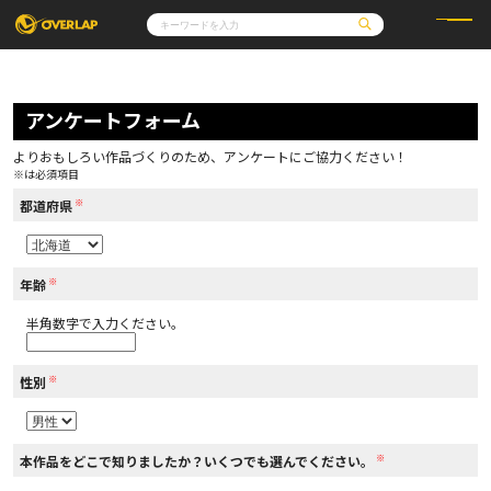
コミック
ライトノベル
コミックガルド
文庫
アンケートフォーム
コミッククリエ
ノベルス
LiQulle
ノベルスf
ラブパルフェ
ロサージュノベルス
その他
通販・NEWS
よりおもしろい作品づくりのため、アンケートにご協力ください！
コミックエッセイ
OVERLAP STORE
※は必須項目
ポケットモンスター
オーバーラップ広報室
アニメ
ゲーム
※
企業
都道府県
会社概要
オーバーラップ文庫
採用情報
アクセス
オーバーラップホールディングス
お問い合わせはこちら
※
年齢
半角数字で入力ください。
オーバーラップノベルス
※
性別
オーバーラップノベルスf
※
本作品をどこで知りましたか？いくつでも選んでください。