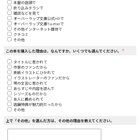
本屋の店頭で
折り込みチラシで
ロサージュノベルス
雑誌などを見て
オーバーラップ文庫公式HPで
オーバーラップ文庫Twitterで
その他インターネット媒体で
クチコミ
その他
コミックガルド
※
この本を購入した理由は、なんですか。いくつでも選んでください。
タイトルに惹かれて
作家のファンだから
コミッククリエ
表紙イラストにひかれて
イラストレーターのファンだから
帯の文言に惹かれて
あらすじや内容を読んで
シリーズものだから
友人に薦められて
リキューレ
店舗特典が魅力的だったから
その他
上で「その他」を選んだ方は、その他の理由を教えてください。
コミックパルフェ