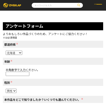
コミック
ライトノベル
コミックガルド
文庫
アンケートフォーム
コミッククリエ
ノベルス
LiQulle
ノベルスf
ラブパルフェ
ロサージュノベルス
その他
通販・NEWS
よりおもしろい作品づくりのため、アンケートにご協力ください！
コミックエッセイ
OVERLAP STORE
※は必須項目
ポケットモンスター
オーバーラップ広報室
アニメ
ゲーム
※
企業
都道府県
会社概要
オーバーラップ文庫
採用情報
アクセス
オーバーラップホールディングス
お問い合わせはこちら
※
年齢
半角数字で入力ください。
オーバーラップノベルス
※
性別
オーバーラップノベルスf
※
本作品をどこで知りましたか？いくつでも選んでください。