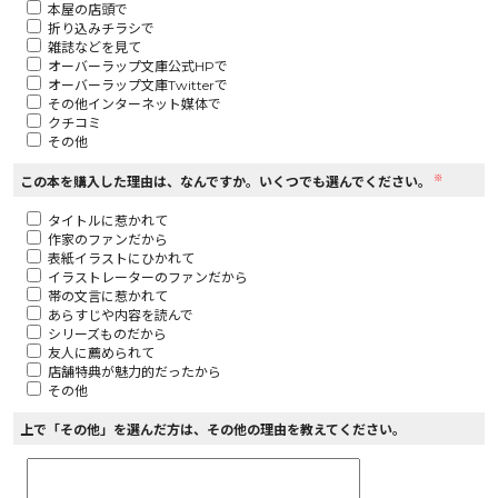
本屋の店頭で
折り込みチラシで
ロサージュノベルス
雑誌などを見て
オーバーラップ文庫公式HPで
オーバーラップ文庫Twitterで
その他インターネット媒体で
クチコミ
その他
コミックガルド
※
この本を購入した理由は、なんですか。いくつでも選んでください。
タイトルに惹かれて
作家のファンだから
コミッククリエ
表紙イラストにひかれて
イラストレーターのファンだから
帯の文言に惹かれて
あらすじや内容を読んで
シリーズものだから
友人に薦められて
リキューレ
店舗特典が魅力的だったから
その他
上で「その他」を選んだ方は、その他の理由を教えてください。
コミックパルフェ