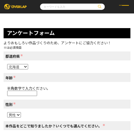
コミック
ライトノベル
コミックガルド
文庫
アンケートフォーム
コミッククリエ
ノベルス
LiQulle
ノベルスf
ラブパルフェ
ロサージュノベルス
その他
通販・NEWS
よりおもしろい作品づくりのため、アンケートにご協力ください！
コミックエッセイ
OVERLAP STORE
※は必須項目
ポケットモンスター
オーバーラップ広報室
アニメ
ゲーム
※
企業
都道府県
会社概要
オーバーラップ文庫
採用情報
アクセス
オーバーラップホールディングス
お問い合わせはこちら
※
年齢
半角数字で入力ください。
オーバーラップノベルス
※
性別
オーバーラップノベルスf
※
本作品をどこで知りましたか？いくつでも選んでください。