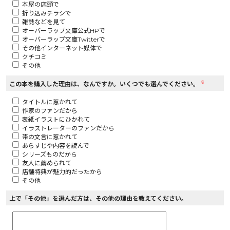
本屋の店頭で
折り込みチラシで
ロサージュノベルス
雑誌などを見て
オーバーラップ文庫公式HPで
オーバーラップ文庫Twitterで
その他インターネット媒体で
クチコミ
その他
コミックガルド
※
この本を購入した理由は、なんですか。いくつでも選んでください。
タイトルに惹かれて
作家のファンだから
コミッククリエ
表紙イラストにひかれて
イラストレーターのファンだから
帯の文言に惹かれて
あらすじや内容を読んで
シリーズものだから
友人に薦められて
リキューレ
店舗特典が魅力的だったから
その他
上で「その他」を選んだ方は、その他の理由を教えてください。
コミックパルフェ