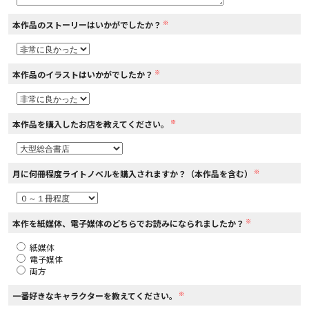
※
本作品のストーリーはいかがでしたか？
コミックエッセイ
閉じる
※
本作品のイラストはいかがでしたか？
※
本作品を購入したお店を教えてください。
※
月に何冊程度ライトノベルを購入されますか？（本作品を含む）
※
本作を紙媒体、電子媒体のどちらでお読みになられましたか？
紙媒体
電子媒体
両方
※
一番好きなキャラクターを教えてください。