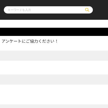
、アンケートにご協力ください！
ル
その他
通販・NEW
コミックエッセイ
OVERLAP STOR
ポケットモンスター
オーバーラップ広
アニメ
ス
ゲーム
ーラップノベルス
オーバーラップノベルスf
ロサージュノ
リキューレ
コミックパルフェ