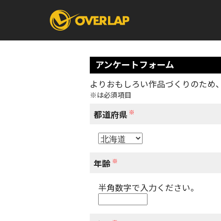
アンケートフォーム
よりおもしろい作品づくりのため
※は必須項目
コミック
ライトノベ
コミックガルド
文庫
※
コミッククリエ
ノベルス
都道府県
LiQulle
ノベルスf
ラブパルフェ
ロサージュノベル
オーバーラップ文庫
オーバ
※
年齢
半角数字で入力ください。
コミッククリエ