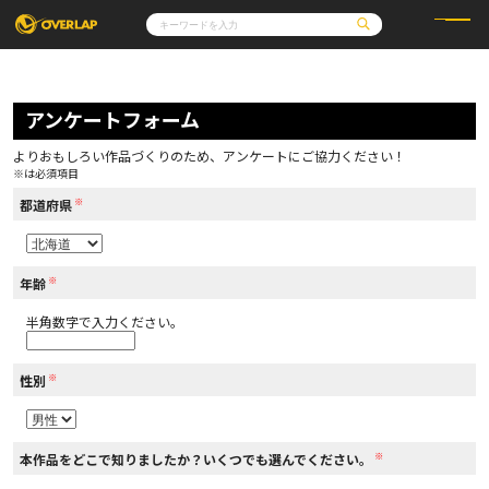
コミック
ライトノベル
コミックガルド
文庫
アンケートフォーム
コミッククリエ
ノベルス
LiQulle
ノベルスf
ラブパルフェ
ロサージュノベルス
その他
通販・NEWS
よりおもしろい作品づくりのため、アンケートにご協力ください！
コミックエッセイ
OVERLAP STORE
※は必須項目
ポケットモンスター
オーバーラップ広報室
アニメ
ゲーム
※
企業
都道府県
会社概要
オーバーラップ文庫
採用情報
アクセス
オーバーラップホールディングス
お問い合わせはこちら
※
年齢
半角数字で入力ください。
オーバーラップノベルス
※
性別
オーバーラップノベルスf
※
本作品をどこで知りましたか？いくつでも選んでください。