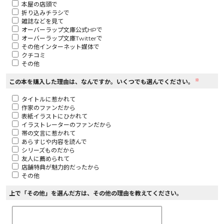
本屋の店頭で
折り込みチラシで
ロサージュノベルス
雑誌などを見て
オーバーラップ文庫公式HPで
オーバーラップ文庫Twitterで
その他インターネット媒体で
クチコミ
その他
コミックガルド
※
この本を購入した理由は、なんですか。いくつでも選んでください。
タイトルに惹かれて
作家のファンだから
コミッククリエ
表紙イラストにひかれて
イラストレーターのファンだから
帯の文言に惹かれて
あらすじや内容を読んで
シリーズものだから
友人に薦められて
リキューレ
店舗特典が魅力的だったから
その他
上で「その他」を選んだ方は、その他の理由を教えてください。
コミックパルフェ