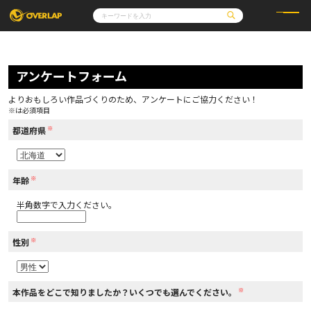
コミック
ライトノベル
コミックガルド
文庫
アンケートフォーム
コミッククリエ
ノベルス
LiQulle
ノベルスf
ラブパルフェ
ロサージュノベルス
その他
通販・NEWS
よりおもしろい作品づくりのため、アンケートにご協力ください！
コミックエッセイ
OVERLAP STORE
※は必須項目
ポケットモンスター
オーバーラップ広報室
アニメ
ゲーム
※
企業
都道府県
会社概要
オーバーラップ文庫
採用情報
アクセス
オーバーラップホールディングス
お問い合わせはこちら
※
年齢
半角数字で入力ください。
オーバーラップノベルス
※
性別
オーバーラップノベルスf
※
本作品をどこで知りましたか？いくつでも選んでください。