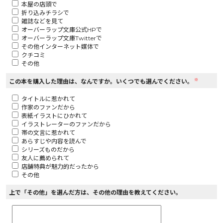
本屋の店頭で
折り込みチラシで
ロサージュノベルス
雑誌などを見て
オーバーラップ文庫公式HPで
オーバーラップ文庫Twitterで
その他インターネット媒体で
クチコミ
その他
コミックガルド
※
この本を購入した理由は、なんですか。いくつでも選んでください。
タイトルに惹かれて
作家のファンだから
コミッククリエ
表紙イラストにひかれて
イラストレーターのファンだから
帯の文言に惹かれて
あらすじや内容を読んで
シリーズものだから
友人に薦められて
リキューレ
店舗特典が魅力的だったから
その他
上で「その他」を選んだ方は、その他の理由を教えてください。
コミックパルフェ