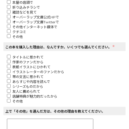
本屋の店頭で
折り込みチラシで
ロサージュノベルス
雑誌などを見て
オーバーラップ文庫公式HPで
オーバーラップ文庫Twitterで
その他インターネット媒体で
クチコミ
その他
コミックガルド
※
この本を購入した理由は、なんですか。いくつでも選んでください。
タイトルに惹かれて
作家のファンだから
コミッククリエ
表紙イラストにひかれて
イラストレーターのファンだから
帯の文言に惹かれて
あらすじや内容を読んで
シリーズものだから
友人に薦められて
リキューレ
店舗特典が魅力的だったから
その他
上で「その他」を選んだ方は、その他の理由を教えてください。
コミックパルフェ