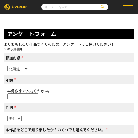
コミック
ライトノベル
コミックガルド
文庫
アンケートフォーム
コミッククリエ
ノベルス
LiQulle
ノベルスf
ラブパルフェ
ロサージュノベルス
その他
通販・NEWS
よりおもしろい作品づくりのため、アンケートにご協力ください！
コミックエッセイ
OVERLAP STORE
※は必須項目
ポケットモンスター
オーバーラップ広報室
アニメ
ゲーム
※
企業
都道府県
会社概要
オーバーラップ文庫
採用情報
アクセス
オーバーラップホールディングス
お問い合わせはこちら
※
年齢
半角数字で入力ください。
オーバーラップノベルス
※
性別
オーバーラップノベルスf
※
本作品をどこで知りましたか？いくつでも選んでください。