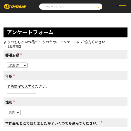
コミック
ライトノベル
コミックガルド
文庫
アンケートフォーム
コミッククリエ
ノベルス
LiQulle
ノベルスf
ラブパルフェ
ロサージュノベルス
その他
通販・NEWS
よりおもしろい作品づくりのため、アンケートにご協力ください！
コミックエッセイ
OVERLAP STORE
※は必須項目
ポケットモンスター
オーバーラップ広報室
アニメ
ゲーム
※
企業
都道府県
会社概要
オーバーラップ文庫
採用情報
アクセス
オーバーラップホールディングス
お問い合わせはこちら
※
年齢
半角数字で入力ください。
オーバーラップノベルス
※
性別
オーバーラップノベルスf
※
本作品をどこで知りましたか？いくつでも選んでください。