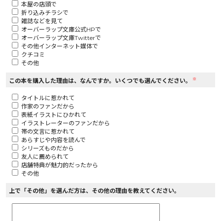
本屋の店頭で
折り込みチラシで
ロサージュノベルス
雑誌などを見て
オーバーラップ文庫公式HPで
オーバーラップ文庫Twitterで
その他インターネット媒体で
クチコミ
その他
コミックガルド
※
この本を購入した理由は、なんですか。いくつでも選んでください。
タイトルに惹かれて
作家のファンだから
コミッククリエ
表紙イラストにひかれて
イラストレーターのファンだから
帯の文言に惹かれて
あらすじや内容を読んで
シリーズものだから
友人に薦められて
リキューレ
店舗特典が魅力的だったから
その他
上で「その他」を選んだ方は、その他の理由を教えてください。
コミックパルフェ