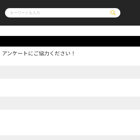
、アンケートにご協力ください！
ル
その他
通販・NEW
コミックエッセイ
OVERLAP STOR
ポケットモンスター
オーバーラップ広
アニメ
ス
ゲーム
ーラップノベルス
オーバーラップノベルスf
ロサージュノ
リキューレ
コミックパルフェ