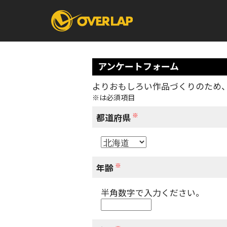
アンケートフォーム
よりおもしろい作品づくりのため
※は必須項目
コミック
ライトノベ
コミックガルド
文庫
※
コミッククリエ
ノベルス
都道府県
LiQulle
ノベルスf
ラブパルフェ
ロサージュノベル
オーバーラップ文庫
オーバ
※
年齢
半角数字で入力ください。
コミッククリエ