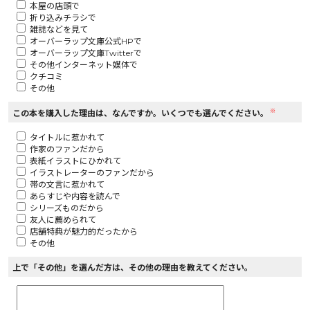
本屋の店頭で
折り込みチラシで
ロサージュノベルス
雑誌などを見て
オーバーラップ文庫公式HPで
オーバーラップ文庫Twitterで
その他インターネット媒体で
クチコミ
その他
コミックガルド
※
この本を購入した理由は、なんですか。いくつでも選んでください。
タイトルに惹かれて
作家のファンだから
コミッククリエ
表紙イラストにひかれて
イラストレーターのファンだから
帯の文言に惹かれて
あらすじや内容を読んで
シリーズものだから
友人に薦められて
リキューレ
店舗特典が魅力的だったから
その他
上で「その他」を選んだ方は、その他の理由を教えてください。
コミックパルフェ