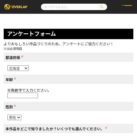
コミック
ライトノベル
コミックガルド
文庫
アンケートフォーム
コミッククリエ
ノベルス
LiQulle
ノベルスf
ラブパルフェ
ロサージュノベルス
その他
通販・NEWS
よりおもしろい作品づくりのため、アンケートにご協力ください！
コミックエッセイ
OVERLAP STORE
※は必須項目
ポケットモンスター
オーバーラップ広報室
アニメ
ゲーム
※
企業
都道府県
会社概要
オーバーラップ文庫
採用情報
アクセス
オーバーラップホールディングス
お問い合わせはこちら
※
年齢
半角数字で入力ください。
オーバーラップノベルス
※
性別
オーバーラップノベルスf
※
本作品をどこで知りましたか？いくつでも選んでください。