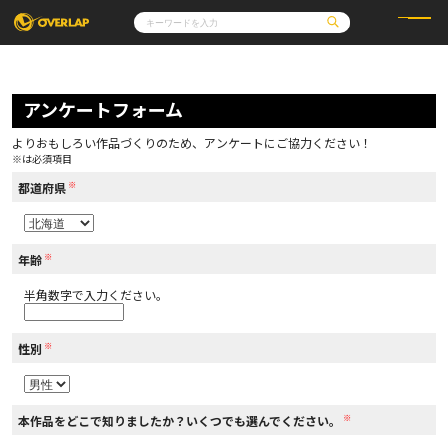
コミック
ライトノベル
コミックガルド
文庫
アンケートフォーム
コミッククリエ
ノベルス
LiQulle
ノベルスf
ラブパルフェ
ロサージュノベルス
その他
通販・NEWS
よりおもしろい作品づくりのため、アンケートにご協力ください！
コミックエッセイ
OVERLAP STORE
※は必須項目
ポケットモンスター
オーバーラップ広報室
アニメ
ゲーム
※
企業
都道府県
会社概要
オーバーラップ文庫
採用情報
アクセス
オーバーラップホールディングス
お問い合わせはこちら
※
年齢
半角数字で入力ください。
オーバーラップノベルス
※
性別
オーバーラップノベルスf
※
本作品をどこで知りましたか？いくつでも選んでください。