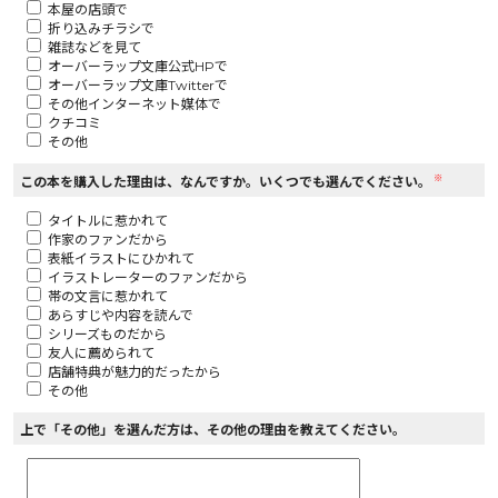
本屋の店頭で
折り込みチラシで
ロサージュノベルス
雑誌などを見て
オーバーラップ文庫公式HPで
オーバーラップ文庫Twitterで
その他インターネット媒体で
クチコミ
その他
コミックガルド
※
この本を購入した理由は、なんですか。いくつでも選んでください。
タイトルに惹かれて
作家のファンだから
コミッククリエ
表紙イラストにひかれて
イラストレーターのファンだから
帯の文言に惹かれて
あらすじや内容を読んで
シリーズものだから
友人に薦められて
リキューレ
店舗特典が魅力的だったから
その他
上で「その他」を選んだ方は、その他の理由を教えてください。
コミックパルフェ