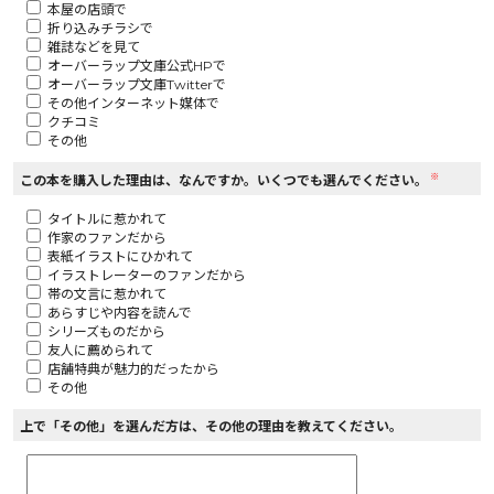
本屋の店頭で
折り込みチラシで
ロサージュノベルス
雑誌などを見て
オーバーラップ文庫公式HPで
オーバーラップ文庫Twitterで
その他インターネット媒体で
クチコミ
その他
コミックガルド
※
この本を購入した理由は、なんですか。いくつでも選んでください。
タイトルに惹かれて
作家のファンだから
コミッククリエ
表紙イラストにひかれて
イラストレーターのファンだから
帯の文言に惹かれて
あらすじや内容を読んで
シリーズものだから
友人に薦められて
リキューレ
店舗特典が魅力的だったから
その他
上で「その他」を選んだ方は、その他の理由を教えてください。
コミックパルフェ