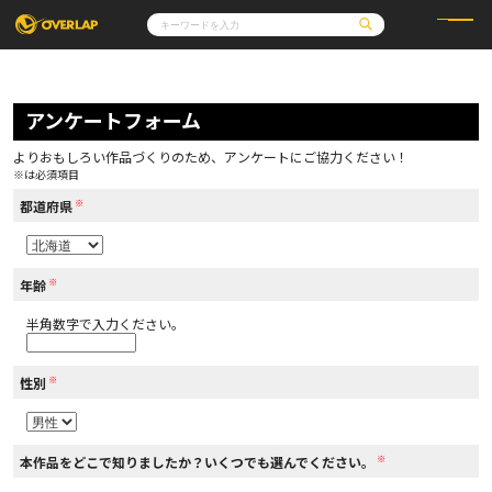
コミック
ライトノベル
コミックガルド
文庫
アンケートフォーム
コミッククリエ
ノベルス
LiQulle
ノベルスf
ラブパルフェ
ロサージュノベルス
その他
通販・NEWS
よりおもしろい作品づくりのため、アンケートにご協力ください！
コミックエッセイ
OVERLAP STORE
※は必須項目
ポケットモンスター
オーバーラップ広報室
アニメ
ゲーム
※
企業
都道府県
会社概要
オーバーラップ文庫
採用情報
アクセス
オーバーラップホールディングス
お問い合わせはこちら
※
年齢
半角数字で入力ください。
オーバーラップノベルス
※
性別
オーバーラップノベルスf
※
本作品をどこで知りましたか？いくつでも選んでください。