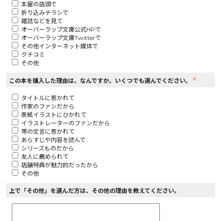
本屋の店頭で
折り込みチラシで
ロサージュノベルス
雑誌などを見て
オーバーラップ文庫公式HPで
オーバーラップ文庫Twitterで
その他インターネット媒体で
クチコミ
その他
コミックガルド
※
この本を購入した理由は、なんですか。いくつでも選んでください。
タイトルに惹かれて
作家のファンだから
コミッククリエ
表紙イラストにひかれて
イラストレーターのファンだから
帯の文言に惹かれて
あらすじや内容を読んで
シリーズものだから
友人に薦められて
リキューレ
店舗特典が魅力的だったから
その他
上で「その他」を選んだ方は、その他の理由を教えてください。
コミックパルフェ