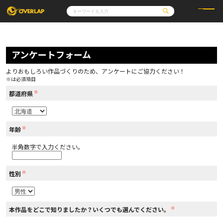
コミック
ライトノベル
コミックガルド
文庫
アンケートフォーム
コミッククリエ
ノベルス
LiQulle
ノベルスf
ラブパルフェ
ロサージュノベルス
その他
通販・NEWS
よりおもしろい作品づくりのため、アンケートにご協力ください！
コミックエッセイ
OVERLAP STORE
※は必須項目
ポケットモンスター
オーバーラップ広報室
アニメ
ゲーム
※
企業
都道府県
会社概要
オーバーラップ文庫
採用情報
アクセス
オーバーラップホールディングス
お問い合わせはこちら
※
年齢
半角数字で入力ください。
オーバーラップノベルス
※
性別
オーバーラップノベルスf
※
本作品をどこで知りましたか？いくつでも選んでください。