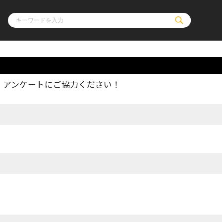
、アンケートにご協力ください！
ル
その他
通販・NEW
コミックエッセイ
OVERLAP STOR
ポケットモンスター
オーバーラップ広
アニメ
ス
ゲーム
ーラップノベルス
オーバーラップノベルスf
ロサージュノ
リキューレ
コミックパルフェ