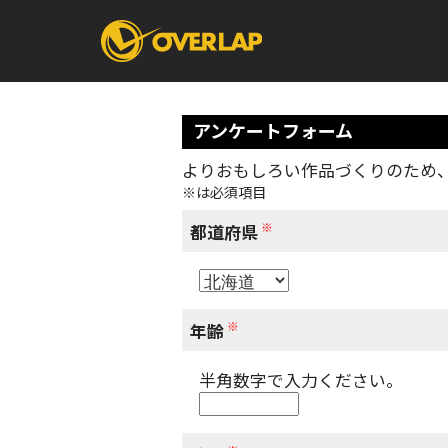
アンケートフォーム
よりおもしろい作品づくりのため
※は必須項目
コミック
ライトノベ
コミックガルド
文庫
※
コミッククリエ
ノベルス
都道府県
LiQulle
ノベルスf
ラブパルフェ
ロサージュノベル
オーバーラップ文庫
オーバ
※
年齢
半角数字で入力ください。
コミッククリエ