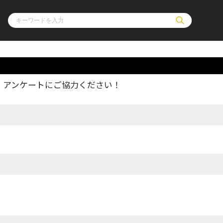
、アンケートにご協力ください！
ル
その他
通販・NEW
コミックエッセイ
OVERLAP STOR
ポケットモンスター
オーバーラップ広
アニメ
ス
ゲーム
ーラップノベルス
オーバーラップノベルスf
ロサージュノ
リキューレ
コミックパルフェ