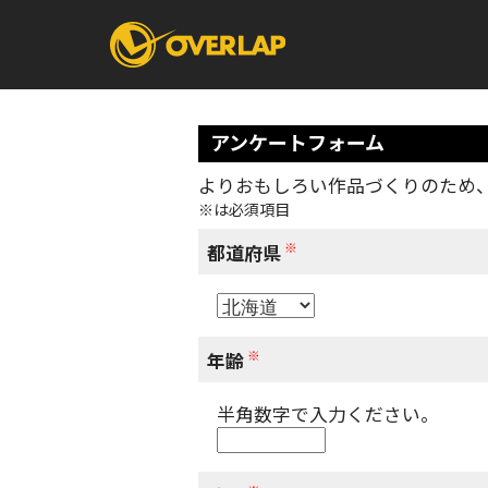
アンケートフォーム
よりおもしろい作品づくりのため
※は必須項目
コミック
ライトノベ
コミックガルド
文庫
※
コミッククリエ
ノベルス
都道府県
LiQulle
ノベルスf
ラブパルフェ
ロサージュノベル
オーバーラップ文庫
オーバ
※
年齢
半角数字で入力ください。
コミッククリエ