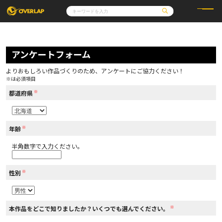
コミック
ライトノベル
コミックガルド
文庫
アンケートフォーム
コミッククリエ
ノベルス
LiQulle
ノベルスf
ラブパルフェ
ロサージュノベルス
その他
通販・NEWS
よりおもしろい作品づくりのため、アンケートにご協力ください！
コミックエッセイ
OVERLAP STORE
※は必須項目
ポケットモンスター
オーバーラップ広報室
アニメ
ゲーム
※
企業
都道府県
会社概要
オーバーラップ文庫
採用情報
アクセス
オーバーラップホールディングス
お問い合わせはこちら
※
年齢
半角数字で入力ください。
オーバーラップノベルス
※
性別
オーバーラップノベルスf
※
本作品をどこで知りましたか？いくつでも選んでください。