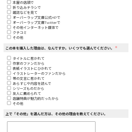
本屋の店頭で
折り込みチラシで
ロサージュノベルス
雑誌などを見て
オーバーラップ文庫公式HPで
オーバーラップ文庫Twitterで
その他インターネット媒体で
クチコミ
その他
コミックガルド
※
この本を購入した理由は、なんですか。いくつでも選んでください。
タイトルに惹かれて
作家のファンだから
コミッククリエ
表紙イラストにひかれて
イラストレーターのファンだから
帯の文言に惹かれて
あらすじや内容を読んで
シリーズものだから
友人に薦められて
リキューレ
店舗特典が魅力的だったから
その他
上で「その他」を選んだ方は、その他の理由を教えてください。
コミックパルフェ