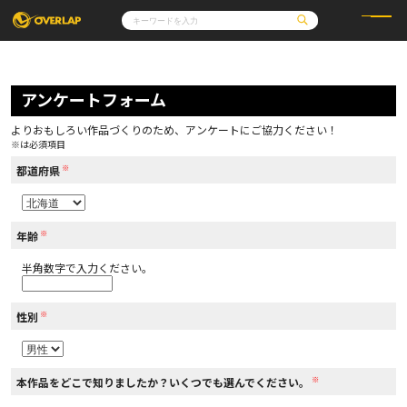
コミック
ライトノベル
コミックガルド
文庫
アンケートフォーム
コミッククリエ
ノベルス
LiQulle
ノベルスf
ラブパルフェ
ロサージュノベルス
その他
通販・NEWS
よりおもしろい作品づくりのため、アンケートにご協力ください！
コミックエッセイ
OVERLAP STORE
※は必須項目
ポケットモンスター
オーバーラップ広報室
アニメ
ゲーム
※
企業
都道府県
会社概要
オーバーラップ文庫
採用情報
アクセス
オーバーラップホールディングス
お問い合わせはこちら
※
年齢
半角数字で入力ください。
オーバーラップノベルス
※
性別
オーバーラップノベルスf
※
本作品をどこで知りましたか？いくつでも選んでください。