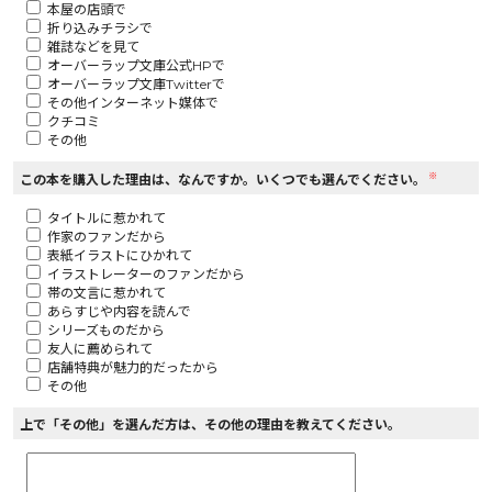
本屋の店頭で
折り込みチラシで
ロサージュノベルス
雑誌などを見て
オーバーラップ文庫公式HPで
オーバーラップ文庫Twitterで
その他インターネット媒体で
クチコミ
その他
コミックガルド
※
この本を購入した理由は、なんですか。いくつでも選んでください。
タイトルに惹かれて
作家のファンだから
コミッククリエ
表紙イラストにひかれて
イラストレーターのファンだから
帯の文言に惹かれて
あらすじや内容を読んで
シリーズものだから
友人に薦められて
リキューレ
店舗特典が魅力的だったから
その他
上で「その他」を選んだ方は、その他の理由を教えてください。
コミックパルフェ