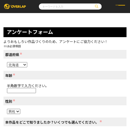
コミック
ライトノベル
コミックガルド
文庫
アンケートフォーム
コミッククリエ
ノベルス
LiQulle
ノベルスf
ラブパルフェ
ロサージュノベルス
その他
通販・NEWS
よりおもしろい作品づくりのため、アンケートにご協力ください！
コミックエッセイ
OVERLAP STORE
※は必須項目
ポケットモンスター
オーバーラップ広報室
アニメ
ゲーム
※
企業
都道府県
会社概要
オーバーラップ文庫
採用情報
アクセス
オーバーラップホールディングス
お問い合わせはこちら
※
年齢
半角数字で入力ください。
オーバーラップノベルス
※
性別
オーバーラップノベルスf
※
本作品をどこで知りましたか？いくつでも選んでください。