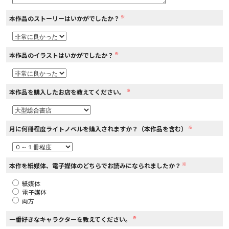
※
本作品のストーリーはいかがでしたか？
コミックエッセイ
閉じる
※
本作品のイラストはいかがでしたか？
※
本作品を購入したお店を教えてください。
※
月に何冊程度ライトノベルを購入されますか？（本作品を含む）
※
本作を紙媒体、電子媒体のどちらでお読みになられましたか？
紙媒体
電子媒体
両方
※
一番好きなキャラクターを教えてください。