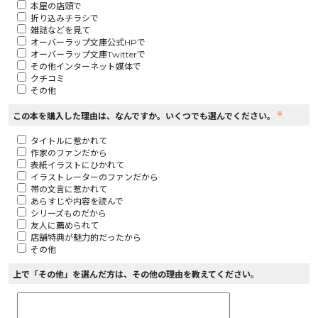
本屋の店頭で
折り込みチラシで
ロサージュノベルス
雑誌などを見て
オーバーラップ文庫公式HPで
オーバーラップ文庫Twitterで
その他インターネット媒体で
クチコミ
その他
コミックガルド
※
この本を購入した理由は、なんですか。いくつでも選んでください。
タイトルに惹かれて
作家のファンだから
コミッククリエ
表紙イラストにひかれて
イラストレーターのファンだから
帯の文言に惹かれて
あらすじや内容を読んで
シリーズものだから
友人に薦められて
リキューレ
店舗特典が魅力的だったから
その他
上で「その他」を選んだ方は、その他の理由を教えてください。
コミックパルフェ