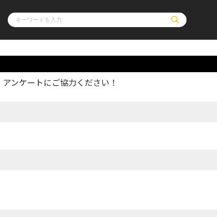
、アンケートにご協力ください！
ル
その他
通販・NEW
コミックエッセイ
OVERLAP STOR
ポケットモンスター
オーバーラップ広
アニメ
ス
ゲーム
ーラップノベルス
オーバーラップノベルスf
ロサージュノ
リキューレ
コミックパルフェ