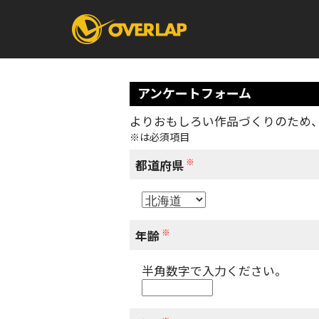
アンケートフォーム
よりおもしろい作品づくりのため
※は必須項目
コミック
ライトノベ
コミックガルド
文庫
※
コミッククリエ
ノベルス
都道府県
LiQulle
ノベルスf
ラブパルフェ
ロサージュノベル
オーバーラップ文庫
オーバ
※
年齢
半角数字で入力ください。
コミッククリエ