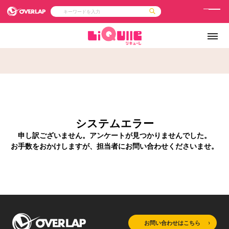
メ
ニ
コミック
ライトノベル
コミックガルド
文庫
ュ
コミッククリエ
ノベルス
LiQulle
ノベルスf
ー
ラブパルフェ
ロサージュノベルス
その他
通販・NEWS
コミックエッセイ
OVERLAP STORE
ポケットモンスター
オーバーラップ広報室
アニメ
ゲーム
企業
会社概要
オーバーラップ文庫
採用情報
アクセス
オーバーラップホールディングス
システムエラー
お問い合わせはこちら
申し訳ございません。アンケートが見つかりませんでした。
お手数をおかけしますが、担当者にお問い合わせくださいませ。
オーバーラップノベルス
オーバーラップノベルスf
お問い合わせはこちら