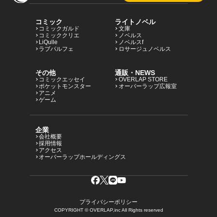
ロサージュノベルス
コミック
ライトノベル
コミックガルド
文庫
コミッククリエ
ノベルス
LiQulle
ノベルスf
ラブパルフェ
ロサージュノベルス
コミックガルド
その他
通販・NEWS
コミックエッセイ
OVERLAP STORE
ポケットモンスター
オーバーラップ広報室
アニメ
ゲーム
コミッククリエ
企業
会社概要
採用情報
アクセス
リキューレ
オーバーラップホールディングス
コミックパルフェ
プライバシーポリシー
COPYRIGHT © OVERLAP,inc All Rights reserved