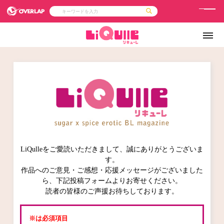
メ
ニ
コミック
ライトノベル
コミックガルド
文庫
ュ
コミッククリエ
ノベルス
LiQulle
ノベルスf
ー
ラブパルフェ
ロサージュノベルス
その他
通販・NEWS
コミックエッセイ
OVERLAP STORE
ポケットモンスター
オーバーラップ広報室
【オーバーラップ 
アニメ
ゲーム
企業
会社概要
オーバーラップ文庫
採用情報
アクセス
オーバーラップホールディングス
お問い合わせはこちら
LiQulleをご愛読いただきまして、誠にありがとうございま
オーバーラップノベルス
す。
作品へのご意見・ご感想・応援メッセージがございました
ら、下記投稿フォームよりお寄せください。
読者の皆様のご声援お待ちしております。
オーバーラップノベルスf
※は必須項目