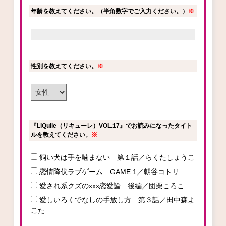
年齢を教えてください。（半角数字でご入力ください。）
※
ロサージュノベルス
性別を教えてください。
※
コミックガルド
コミッククリエ
『LiQulle（リキューレ）VOL.17』でお読みになったタイト
ルを教えてください。
※
飼い犬は手を噛まない 第１話／らくたしょうこ
リキューレ
恋情降伏ラブゲーム GAME.1／朝谷コトリ
愛され系クズのxxx恋愛論 後編／団栗ころこ
愛しいろくでなしの手放し方 第３話／田中森よ
こた
コミックパルフェ