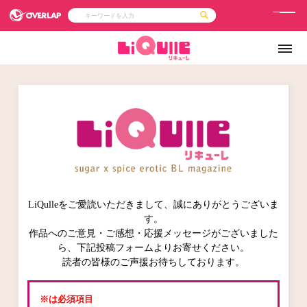
メ
ニ
コミック
ライトノベル
コミックガルド
文庫
ュ
コミッククリエ
ノベルス
LiQulle
ノベルスf
ー
ラブパルフェ
ロサージュノベルス
その他
通販・NEWS
コミックエッセイ
OVERLAP STORE
ポケットモンスター
オーバーラップ広報室
【オーバーラップ 
アニメ
ゲーム
企業
会社概要
オーバーラップ文庫
採用情報
アクセス
オーバーラップホールディングス
お問い合わせはこちら
LiQulleをご愛読いただきまして、誠にありがとうございま
オーバーラップノベルス
す。
作品へのご意見・ご感想・応援メッセージがございました
ら、下記投稿フォームよりお寄せください。
読者の皆様のご声援お待ちしております。
オーバーラップノベルスf
※は必須項目