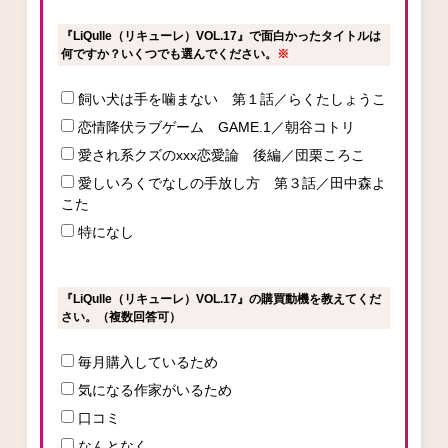
『LiQulle（リキューレ）VOL.17』で面白かったタイトルは
何ですか？いくつでも選んでください。
※
コミックエッセイ
飼い犬は手を噛まない 第１話／らくたしょうこ
閉じる
恋情降伏ラブゲーム GAME.1／朝谷コトリ
愛され系クズのxxx恋愛論 後編／団栗ころこ
愛しいろくでなしの手放し方 第３話／田中森よ
こた
特になし
『LiQulle（リキューレ）VOL.17』の購買動機を教えてくだ
さい。（複数回答可）
毎月購入しているため
気になる作家がいるため
口コミ
なんとなく