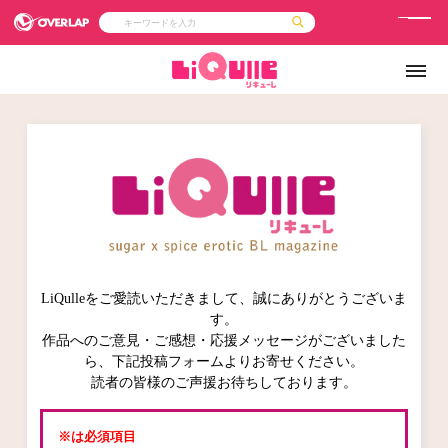
メ
ニ
コミック
ライトノベル
コミックガルド
文庫
ュ
コミッククリエ
ノベルス
LiQulle
ノベルスf
ー
ラブパルフェ
ロサージュノベルス
その他
通販・NEWS
コミックエッセイ
OVERLAP STORE
ポケットモンスター
オーバーラップ広報室
【オーバーラップ 
アニメ
ゲーム
企業
会社概要
オーバーラップ文庫
採用情報
アクセス
オーバーラップホールディングス
お問い合わせはこちら
LiQulleをご愛読いただきまして、誠にありがとうございま
オーバーラップノベルス
す。
作品へのご意見・ご感想・応援メッセージがございました
ら、下記投稿フォームよりお寄せください。
読者の皆様のご声援お待ちしております。
オーバーラップノベルスf
※は必須項目