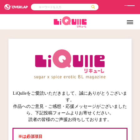
メ
ニ
コミック
ライトノベル
コミックガルド
文庫
ュ
コミッククリエ
ノベルス
LiQulle
ノベルスf
ー
ラブパルフェ
ロサージュノベルス
その他
通販・NEWS
コミックエッセイ
OVERLAP STORE
ポケットモンスター
オーバーラップ広報室
【オーバーラップ 
アニメ
ゲーム
企業
会社概要
オーバーラップ文庫
採用情報
アクセス
オーバーラップホールディングス
お問い合わせはこちら
LiQulleをご愛読いただきまして、誠にありがとうございま
オーバーラップノベルス
す。
作品へのご意見・ご感想・応援メッセージがございました
ら、下記投稿フォームよりお寄せください。
読者の皆様のご声援お待ちしております。
オーバーラップノベルスf
※は必須項目