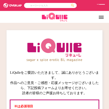
メ
ニ
コミック
ライトノベル
コミックガルド
文庫
ュ
コミッククリエ
ノベルス
LiQulle
ノベルスf
ー
ラブパルフェ
ロサージュノベルス
その他
通販・NEWS
コミックエッセイ
OVERLAP STORE
ポケットモンスター
オーバーラップ広報室
【オーバーラップ 
アニメ
ゲーム
企業
会社概要
オーバーラップ文庫
採用情報
アクセス
オーバーラップホールディングス
お問い合わせはこちら
LiQulleをご愛読いただきまして、誠にありがとうございま
オーバーラップノベルス
す。
作品へのご意見・ご感想・応援メッセージがございました
ら、下記投稿フォームよりお寄せください。
読者の皆様のご声援お待ちしております。
オーバーラップノベルスf
※は必須項目