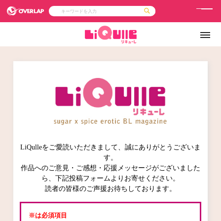
メ
ニ
コミック
ライトノベル
コミックガルド
文庫
ュ
コミッククリエ
ノベルス
LiQulle
ノベルスf
ー
ラブパルフェ
ロサージュノベルス
その他
通販・NEWS
コミックエッセイ
OVERLAP STORE
ポケットモンスター
オーバーラップ広報室
【オーバーラップ 
アニメ
ゲーム
企業
会社概要
オーバーラップ文庫
採用情報
アクセス
オーバーラップホールディングス
お問い合わせはこちら
LiQulleをご愛読いただきまして、誠にありがとうございま
オーバーラップノベルス
す。
作品へのご意見・ご感想・応援メッセージがございました
ら、下記投稿フォームよりお寄せください。
読者の皆様のご声援お待ちしております。
オーバーラップノベルスf
※は必須項目