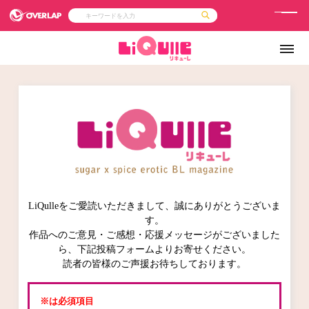
メ
ニ
コミック
ライトノベル
コミックガルド
文庫
ュ
コミッククリエ
ノベルス
LiQulle
ノベルスf
ー
ラブパルフェ
ロサージュノベルス
その他
通販・NEWS
コミックエッセイ
OVERLAP STORE
ポケットモンスター
オーバーラップ広報室
【オーバーラップ 
アニメ
ゲーム
企業
会社概要
オーバーラップ文庫
採用情報
アクセス
オーバーラップホールディングス
お問い合わせはこちら
LiQulleをご愛読いただきまして、誠にありがとうございま
オーバーラップノベルス
す。
作品へのご意見・ご感想・応援メッセージがございました
ら、下記投稿フォームよりお寄せください。
読者の皆様のご声援お待ちしております。
オーバーラップノベルスf
※は必須項目