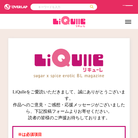
メ
ニ
コミック
ライトノベル
コミックガルド
文庫
ュ
コミッククリエ
ノベルス
LiQulle
ノベルスf
ー
ラブパルフェ
ロサージュノベルス
その他
通販・NEWS
コミックエッセイ
OVERLAP STORE
ポケットモンスター
オーバーラップ広報室
【オーバーラップ 
アニメ
ゲーム
企業
会社概要
オーバーラップ文庫
採用情報
アクセス
オーバーラップホールディングス
お問い合わせはこちら
LiQulleをご愛読いただきまして、誠にありがとうございま
オーバーラップノベルス
す。
作品へのご意見・ご感想・応援メッセージがございました
ら、下記投稿フォームよりお寄せください。
読者の皆様のご声援お待ちしております。
オーバーラップノベルスf
※は必須項目