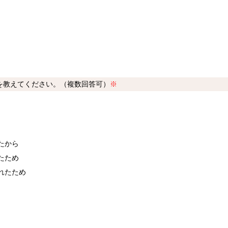
を教えてください。（複数回答可）
※
たから
たため
れたため