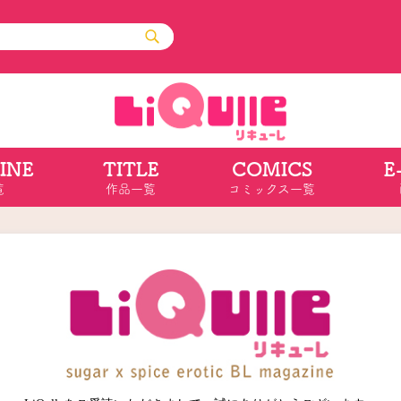
INE
TITLE
COMICS
E
ル
その他
通販・NEW
覧
作品一覧
コミックス一覧
コミックエッセイ
OVERLAP STOR
ポケットモンスター
オーバーラップ広
アニメ
ス
ゲーム
ーラップノベルス
オーバーラップノベルスf
ロサージュノ
【オーバーラ
リキューレ
コミックパルフェ