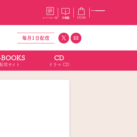
レーベル一覧
広報室
STORE
毎月1日配信
-BOOKS
CD
S
企業
配信サイト
ドラマ CD
E
会社概要
報室
採用情報
アクセス
オーバーラップホールディングス
ベルス
コミックガルド
お問い合わせはこちら
ップ LiQulle】アンケート
コミックエッセイ