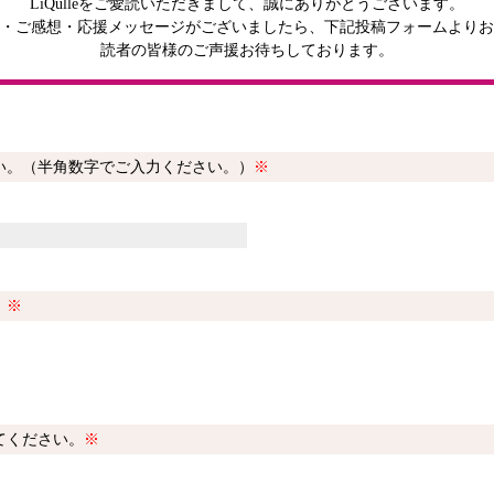
LiQulleをご愛読いただきまして、誠にありがとうございます。
閉じる
・ご感想・応援メッセージがございましたら、下記投稿フォームよりお
読者の皆様のご声援お待ちしております。
い。（半角数字でご入力ください。）
※
。
※
てください。
※