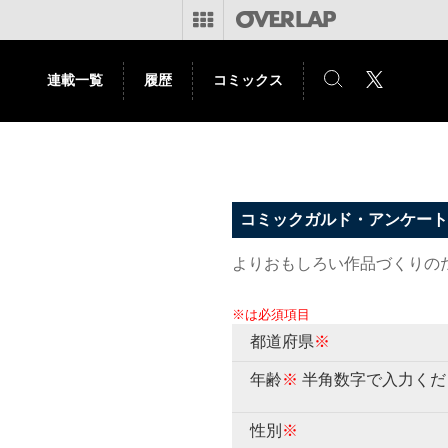
連載一覧
履歴
コミックス
コミックガルド・アンケート
よりおもしろい作品づくりの
※は必須項目
都道府県
※
年齢
※
半角数字で入力くだ
性別
※