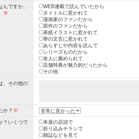
なんですか。
WEB連載で読んでいたから
。
※
タイトルに惹かれて
漫画家のファンだから
原作のファンだから
表紙イラストに惹かれて
帯の文言に惹かれて
あらすじや内容を読んで
シリーズものだから
友人に薦められて
店舗特典が魅力的だったから
その他
は、その他の
たか？
※
か？いくつで
本屋の店頭で
折り込みチラシで
雑誌などを見て