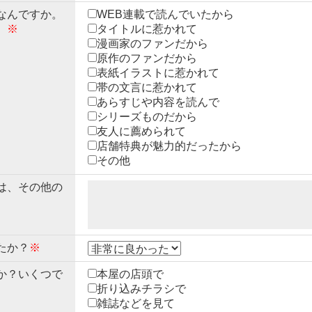
なんですか。
WEB連載で読んでいたから
。
※
タイトルに惹かれて
漫画家のファンだから
原作のファンだから
表紙イラストに惹かれて
帯の文言に惹かれて
あらすじや内容を読んで
シリーズものだから
友人に薦められて
店舗特典が魅力的だったから
その他
は、その他の
たか？
※
か？いくつで
本屋の店頭で
折り込みチラシで
雑誌などを見て