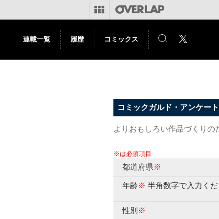
連載一覧
履歴
コミックス
コミックガルド・アンケート
よりおもしろい作品づくりの
※は必須項目
都道府県
※
年齢
※
半角数字で入力くだ
性別
※