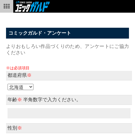
コミックガルド・アンケート
よりおもしろい作品づくりのため、アンケートにご協力
ください
※は必須項目
都道府県
※
年齢
※
半角数字で入力ください。
性別
※